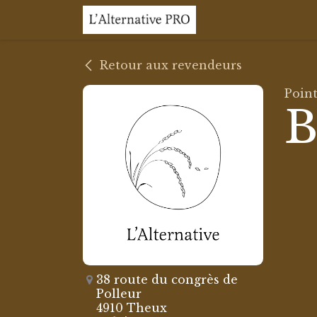
Se rendre au contenu
Accueil
Retour aux revendeurs
Poin
B
38 route du congrès de
Polleur
4910 Theux