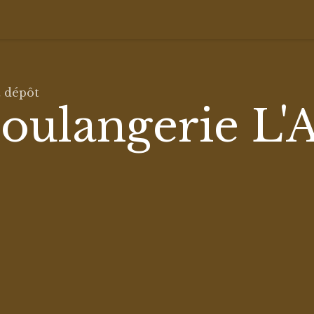
t dépôt
oulangerie L'A