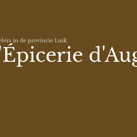
lers in de provincie Luik
'Épicerie d'Au