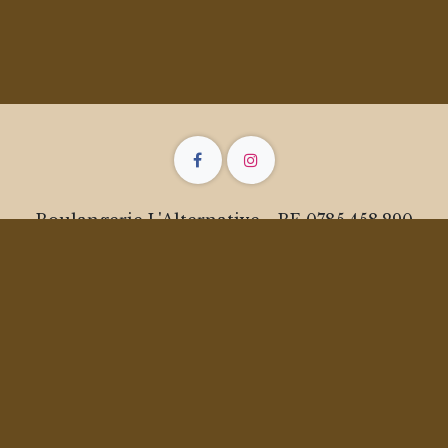
Boulangerie L'Alternative - BE 0785.458.290
38 Route du congrès de Polleur - 4910 Theux -
Belgique
+32 472 411 610
bonjour@boulangerielalternative.be
Copyright © Boulangerie L'Alternative -
Conditions Générales de Vente