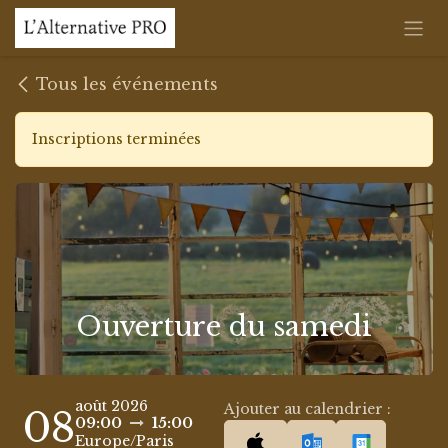
Se rendre au contenu
Tous les événements
Inscriptions terminées
Ouverture du samedi
août 2026
Ajouter au calendrier :
08
09:00
15:00
Europe/Paris